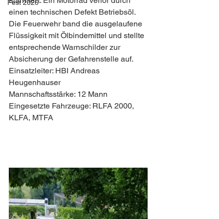
alarmiert. Ein Motorrad verlor durch 
Fest 2026
einen technischen Defekt Betriebsöl.
Die Feuerwehr band die ausgelaufene 
Flüssigkeit mit Ölbindemittel und stellte 
entsprechende Warnschilder zur 
Absicherung der Gefahrenstelle auf.
Einsatzleiter: HBI Andreas 
Heugenhauser
Mannschaftsstärke: 12 Mann
Eingesetzte Fahrzeuge: RLFA 2000, 
KLFA, MTFA