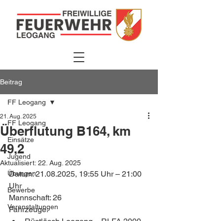
Beitrag
FF Leogang
21. Aug. 2025
FF Leogang
Überflutung B164, km
Einsätze
49,2
Jugend
Aktualisiert:
22. Aug. 2025
Übungen
Datum: 21.08.2025, 19:55 Uhr – 21:00 
Uhr
Bewerbe
Mannschaft: 26
Veranstaltungen
Fahrzeuge: