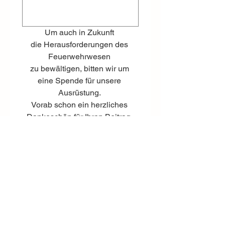
Um auch in Zukunft 
die Herausforderungen des 
Feuerwehrwesen 
zu bewältigen, bitten wir um 
eine Spende für unsere 
Ausrüstung. 
Vorab schon ein herzliches 
Dankeschön für Ihren Beitrag. 
Konto: Freiwillige Feuerwehr 
Leogang, 
IBAN: AT28 3505 3000 3401 
3078
Spenden
Einreichen