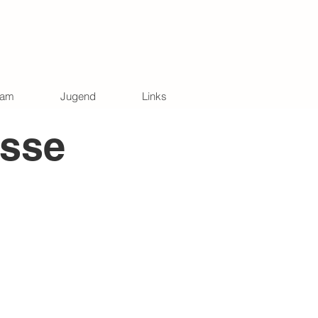
eam
Jugend
Links
isse