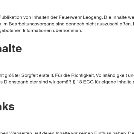
ublikation von Inhalten der Feuerwehr Leogang. Die Inhalte we
er im Bearbeitungsvorgang sind dennoch nicht auszuschließen. 
 angebotenen Informationen übernommen.
halte
größter Sorgfalt erstellt. Für die Richtigkeit, Vollständigkeit un
 Diensteanbieter sind wir gemäß § 18 ECG für eigene Inhalte 
.
nks
rnen Webseiten, auf deren Inhalte wir keinen Einfluss haben. D