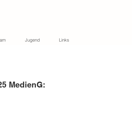
eam
Jugend
Links
25 MedienG: