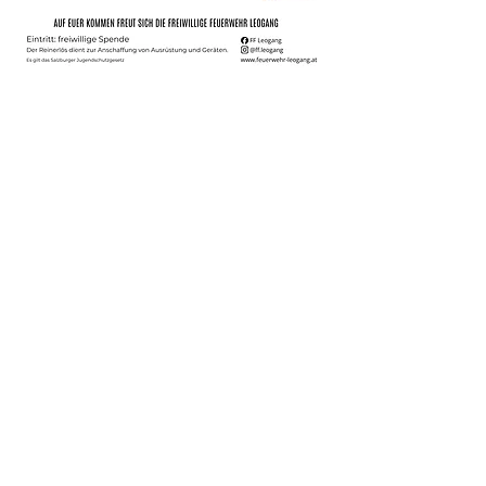
© 2024 Freiwillige Feuerwehr Leogang
Erstellt mit
Wix.com
Bankverbindung:
Freiwillige Feuerwehr Leogang:
IBAN: AT28 3505 3000 3401 3078
Impressum
Datenschut
Cookies
z