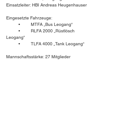
Einsatzleiter: HBI Andreas Heugenhauser
Eingesetzte Fahrzeuge:
	•	MTFA „Bus Leogang“
	•	RLFA 2000 „Rüstlösch 
Leogang“
	•	TLFA 4000 „Tank Leogang“
Mannschaftsstärke: 27 Mitglieder
© 2024 Freiwillige Feuerwehr Leogang
Erstellt mit
Wix.com