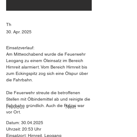
Th
30. Apr. 2025
Einsatzverlauf:
Am Mittwochabend wurde die Feuerwehr 
Leogang zu einem Öleinsatz im Bereich 
Hirnreit alarmiert. Vom Bereich Hirnreit bis 
zum Eckingspitz zog sich eine Ölspur über 
die Fahrbahn.
Die Feuerwehr streute die betroffenen 
Stellen mit Ölbindemittel ab und reinigte die 
Fahrbahn gründlich. Auch die Polizei war 
Previous
Next
vor Ort.
Datum: 30.04.2025
Uhrzeit: 20:53 Uhr
Einsatzort: Hirnreit, Leogang