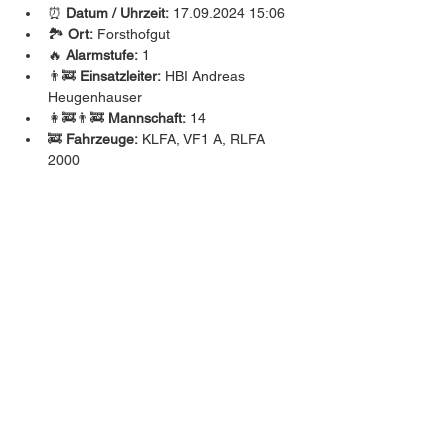
⏰ 
Datum / Uhrzeit:
 17.09.2024 15:06
🏞️ 
Ort:
 Forsthofgut
🔥 
Alarmstufe:
 1
👨‍🚒 
Einsatzleiter:
 HBI Andreas 
Heugenhauser
👩‍🚒👨‍🚒 
Mannschaft:
 14
🚒 
Fahrzeuge:
 KLFA, VF1 A, RLFA 
2000