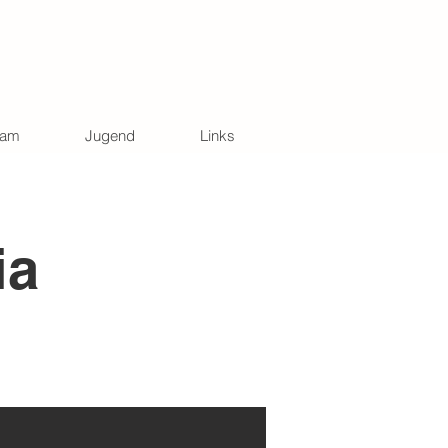
eam
Jugend
Links
ia