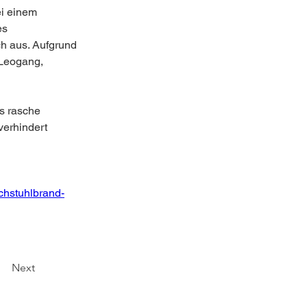
i einem 
s 
h aus. Aufgrund 
 Leogang, 
s rasche 
erhindert 
chstuhlbrand-
Next