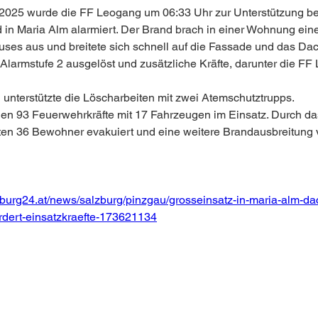
2025 wurde die FF Leogang um 06:33 Uhr zur Unterstützung be
n Maria Alm alarmiert. Der Brand brach in einer Wohnung eine
ses aus und breitete sich schnell auf die Fassade und das Dac
Alarmstufe 2 ausgelöst und zusätzliche Kräfte, darunter die FF
unterstützte die Löscharbeiten mit zwei Atemschutztrupps.
en 93 Feuerwehrkräfte mit 17 Fahrzeugen im Einsatz. Durch da
ten 36 Bewohner evakuiert und eine weitere Brandausbreitung v
zburg24.at/news/salzburg/pinzgau/grosseinsatz-in-maria-alm-da
ordert-einsatzkraefte-173621134