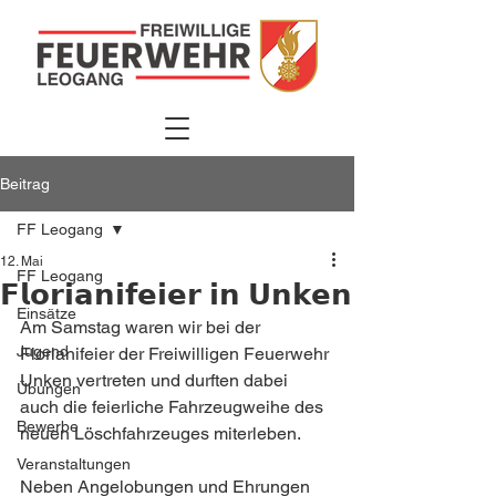
Beitrag
FF Leogang
12. Mai
FF Leogang
𝗙𝗹𝗼𝗿𝗶𝗮𝗻𝗶𝗳𝗲𝗶𝗲𝗿 𝗶𝗻 𝗨𝗻𝗸𝗲𝗻
Einsätze
Am Samstag waren wir bei der 
Jugend
Florianifeier der Freiwilligen Feuerwehr 
Unken vertreten und durften dabei 
Übungen
auch die feierliche Fahrzeugweihe des 
Bewerbe
neuen Löschfahrzeuges miterleben.  
Veranstaltungen
Neben Angelobungen und Ehrungen 