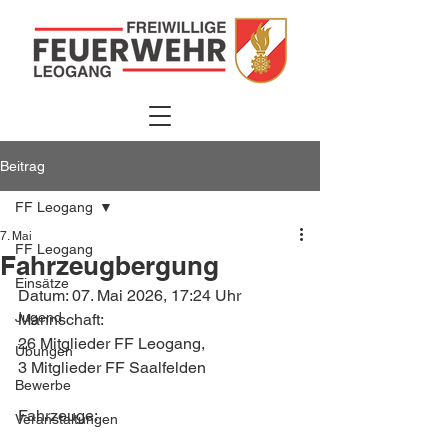
Beitrag
FF Leogang
7. Mai
FF Leogang
Fahrzeugbergung
Einsätze
Datum: 07. Mai 2026, 17:24 Uhr
Jugend
Mannschaft: 
26 Mitglieder FF Leogang, 
Übungen
3 Mitglieder FF Saalfelden
Bewerbe
Fahrzeuge:
Veranstaltungen