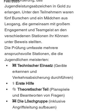
Herausforderung, das 
Fest 2026
Jugendleistungsabzeichen in Gold zu 
erlangen. Unter den Teilnehmern waren 
fünf Burschen und ein Mädchen aus 
Leogang, die gemeinsam mit großem 
Engagement und Teamgeist an den 
verschiedenen Stationen ihr Können 
unter Beweis stellten.
Die Prüfung umfasste mehrere 
anspruchsvolle Stationen, die die 
Jugendlichen meisterten:
🚒 
Technischer Einsatz
 (Geräte 
erkennen und 
Verkehrsabsicherung durchführen)
⚕️ 
Erste Hilfe
📂 
Theoretischer Teil
 (Planspiele 
und Beantworten von Fragen)
🚒 
Die Löschgruppe
 (inklusive 
Angriffsleitung aufbauen)