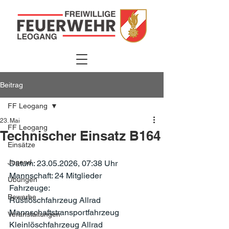
Beitrag
FF Leogang
23. Mai
FF Leogang
Technischer Einsatz B164
Einsätze
Jugend
Datum: 23.05.2026, 07:38 Uhr
Mannschaft: 24 Mitglieder
Übungen
Fahrzeuge:
Bewerbe
Rüstlöschfahrzeug Allrad
Mannschaftstransportfahrzeug
Veranstaltungen
Kleinlöschfahrzeug Allrad