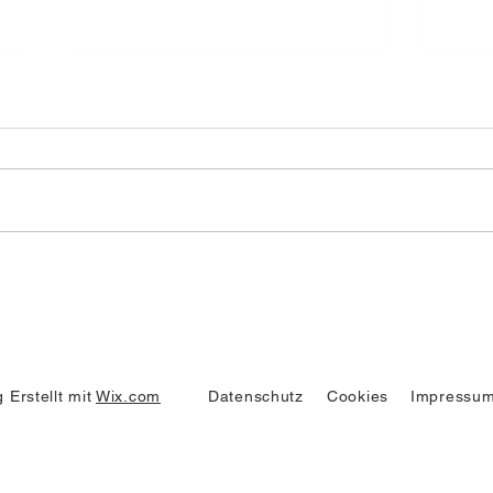
Ölsp
Brandmeldealarm Ortsteil
Hütten
 Erstellt mit
Wix.com
Datenschutz
Cookies
Impressu